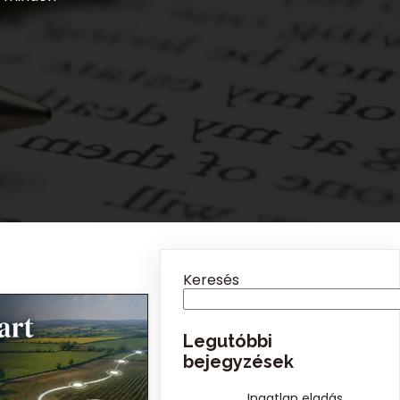
Keresés
Legutóbbi
bejegyzések
Ingatlan eladás