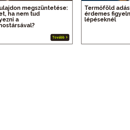
tulajdon megszüntetése:
Termőföld adás
et, ha nem tud
érdemes figyeln
ezni a
lépéseknél
nostársával?
Tovább