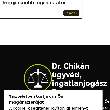
leggyakoribb jogi buktatói
Tovább
Dr. Chikán
ügyvéd,
ingatlanjogász
Eger
Tiszteletben tartjuk az Ön
A Dr. Chikán ügyvédi iroda elkötelezett az Ön
magánszféráját
érdekének képviselete mellett, biztosítva a
A cookie-k segítenek javítani az élményt,