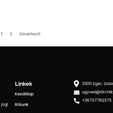
1
2
Következő
Linkek
3300 Eger, Dobó
ugyved@drchik
Kezdőlap
+36707782375
 jogi
Rólunk