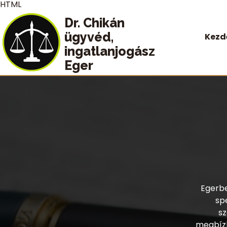
HTML
Dr. Chikán
ügyvéd,
Kezd
ingatlanjogász
Eger
Egerbe
sp
sz
megbízh