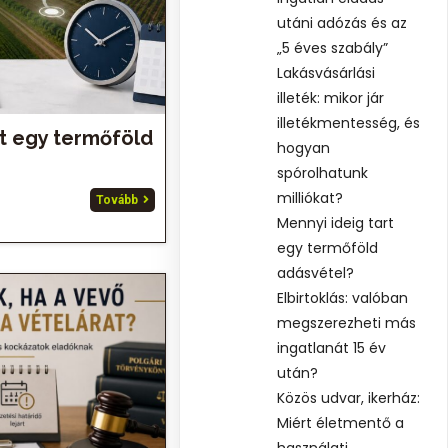
utáni adózás és az
„5 éves szabály”
Lakásvásárlási
illeték: mikor jár
illetékmentesség, és
rt egy termőföld
hogyan
spórolhatunk
milliókat?
Tovább
Mennyi ideig tart
egy termőföld
adásvétel?
Elbirtoklás: valóban
megszerezheti más
ingatlanát 15 év
után?
Közös udvar, ikerház:
Miért életmentő a
használati