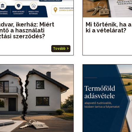
dvar, ikerház: Miért
Mi történik, ha 
tő a használati
ki a vételárat?
tási szerződés?
Tovább