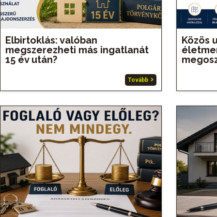
Elbirtoklás: valóban
Közös u
megszerezheti más ingatlanát
életmen
15 év után?
megosz
Tovább