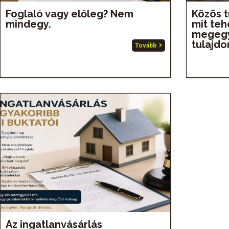
Foglaló vagy előleg? Nem
Közös 
mindegy.
mit teh
megegy
tulajdo
Tovább
Az ingatlanvásárlás