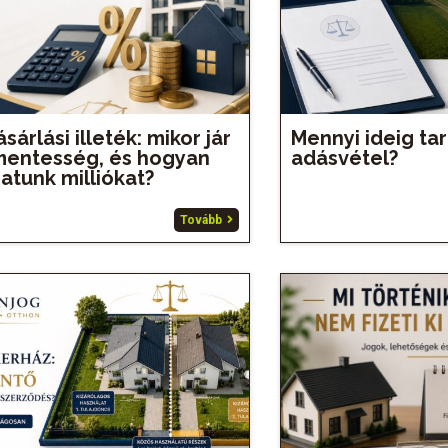
sárlási illeték: mikor jár
Mennyi ideig ta
kmentesség, és hogyan
adásvétel?
atunk milliókat?
Tovább