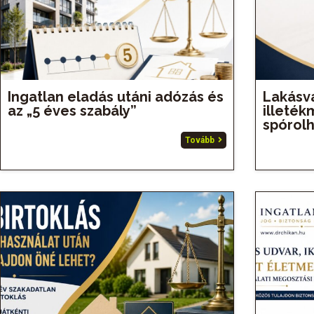
Ingatlan eladás utáni adózás és
Lakásvá
az „5 éves szabály”
illeté
spórolh
Tovább