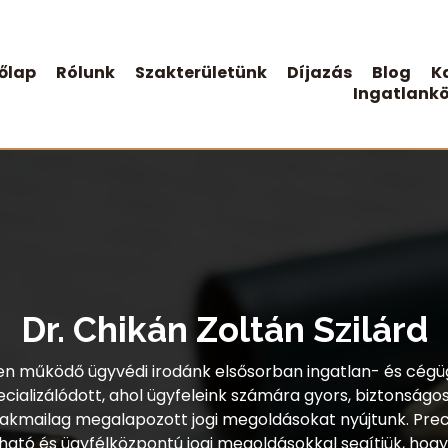
őlap
Rólunk
Szakterületünk
Díjazás
Blog
K
Ingatlankö
Dr. Chikán Zoltán Szilárd
n működő ügyvédi irodánk elsősorban ingatlan- és cég
ecializálódott, ahol ügyfeleink számára gyors, biztonságos
akmailag megalapozott jogi megoldásokat nyújtunk. Prec
ató és ügyfélközpontú jogi megoldásokkal segítjük, hog