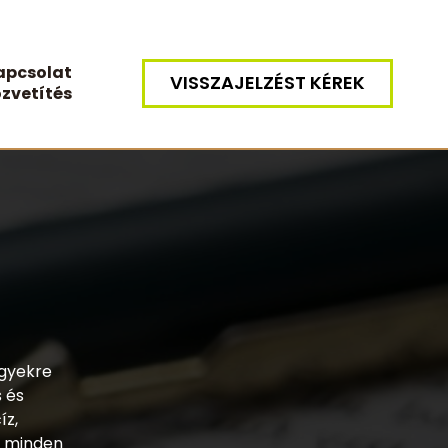
apcsolat
VISSZAJELZÉST KÉREK
zvetítés
ügyekre
 és
íz,
y minden